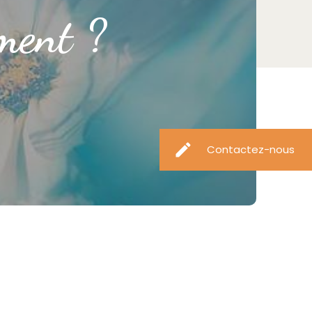
ment ?
create
Contactez-nous